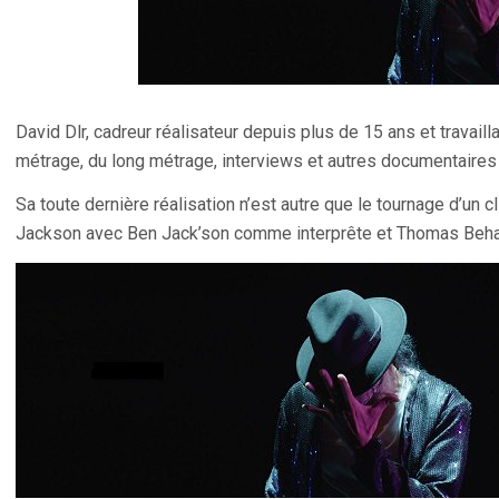
David Dlr, cadreur réalisateur depuis plus de 15 ans et travaill
métrage, du long métrage, interviews et autres documentaires
Sa toute dernière réalisation n’est autre que le tournage d’un c
Jackson avec Ben Jack’son comme interprête et Thomas Beha 