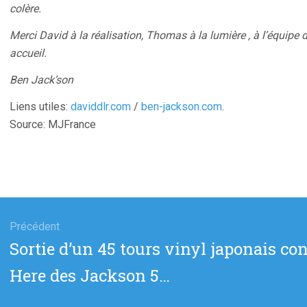
colère.
Merci David à la réalisation, Thomas à la lumière , à l’équipe 
accueil.
Ben Jack’son
Liens utiles:
daviddlr.com
/
ben-jackson.com
.
Source: MJFrance
gation
Précédent
Article
Sortie d’un 45 tours vinyl japonais con
cle
précédent
Here des Jackson 5…
: