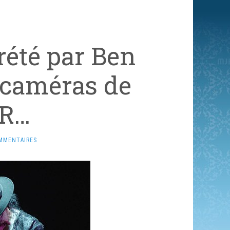
rété par Ben
 caméras de
LR…
MMENTAIRES