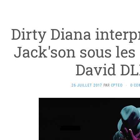
Dirty Diana interp
Jack'son sous les
David D
26 JUILLET 2017
PAR
CPTEO
·
0 CO