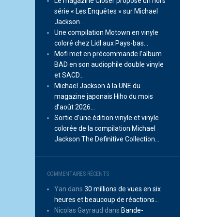
Le magazine Closer propose un hors
série « Les Enquêtes » sur Michael
Jackson…
Une compilation Motown en vinyle
coloré chez Lidl aux Pays-bas…
Mofi met en précommande l’album
BAD en son audiophile double vinyle
et SACD…
Michael Jackson à la UNE du
magazine japonais Hiho du mois
d’août 2026…
Sortie d’une édition vinyle et vinyle
colorée de la compilation Michael
Jackson The Definitive Collection…
COMMENTAIRES RÉCENTS
Yan
dans
30 millions de vues en six
heures et beaucoup de réactions…
Nicolas Gayraud
dans
Bande-