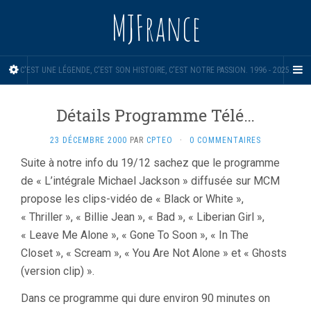
MJFrance
C'EST UNE LÉGENDE, C'EST SON HISTOIRE, C'EST NOTRE PASSION. 1996 - 2025.
Détails Programme Télé…
23 DÉCEMBRE 2000
PAR
CPTEO
·
0 COMMENTAIRES
Suite à notre info du 19/12 sachez que le programme
de « L’intégrale Michael Jackson » diffusée sur MCM
propose les clips-vidéo de « Black or White »,
« Thriller », « Billie Jean », « Bad », « Liberian Girl »,
« Leave Me Alone », « Gone To Soon », « In The
Closet », « Scream », « You Are Not Alone » et « Ghosts
(version clip) ».
Dans ce programme qui dure environ 90 minutes on