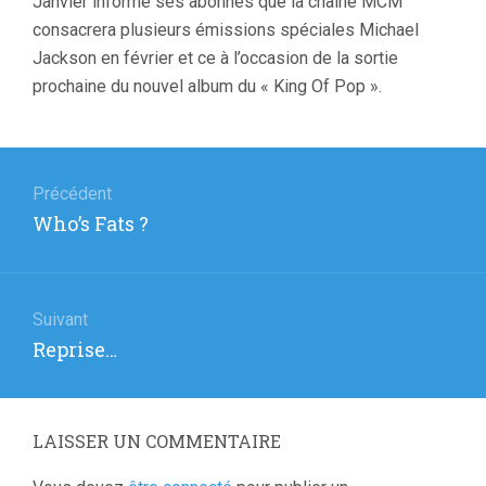
Janvier informe ses abonnés que la chaîne MCM
consacrera plusieurs émissions spéciales Michael
Jackson en février et ce à l’occasion de la sortie
prochaine du nouvel album du « King Of Pop ».
Navigation
de
Précédent
Article
Who’s Fats ?
l’article
précédent
:
Suivant
Article
Reprise…
suivant
:
LAISSER UN COMMENTAIRE