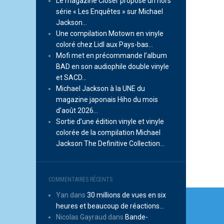
Le magazine Closer propose un hors
série « Les Enquêtes » sur Michael
Jackson…
Une compilation Motown en vinyle
coloré chez Lidl aux Pays-bas…
Mofi met en précommande l’album
BAD en son audiophile double vinyle
et SACD…
Michael Jackson à la UNE du
magazine japonais Hiho du mois
d’août 2026…
Sortie d’une édition vinyle et vinyle
colorée de la compilation Michael
Jackson The Definitive Collection…
COMMENTAIRES RÉCENTS
Navi
Yan
dans
30 millions de vues en six
heures et beaucoup de réactions…
de
Nicolas Gayraud
dans
Bande-