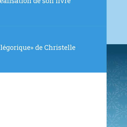
éalisation de son livre
légorique» de Christelle