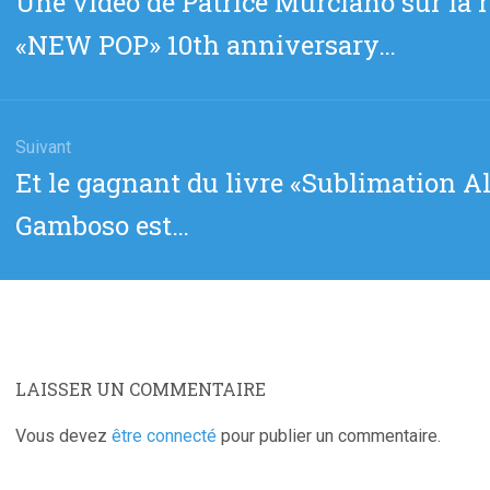
Une vidéo de Patrice Murciano sur la r
cle
précédent
«NEW POP» 10th anniversary…
:
Suivant
Article
Et le gagnant du livre «Sublimation Al
suivant
Gamboso est…
:
LAISSER UN COMMENTAIRE
Vous devez
être connecté
pour publier un commentaire.