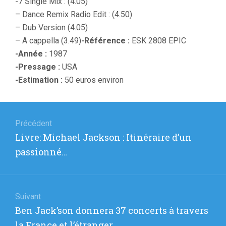
-7 Single Mix : (4.05)
– Dance Remix Radio Edit : (4.50)
– Dub Version (4.05)
– A cappella (3.49)
-Référence :
ESK 2808 EPIC
-Année :
1987
-Pressage :
USA
-Estimation :
50 euros environ
Navigation
de
Précédent
Article
Livre: Michael Jackson : Itinéraire d’un
l’article
précédent
passionné…
:
Suivant
Article
Ben Jack’son donnera 37 concerts à travers
suivant
la France et l’étranger…