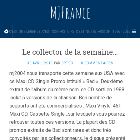
MJFrance
C'EST UNE LÉGENDE, C'EST SON HISTOIRE, C'EST NOTRE PASSION. 1996 - 2025.
Le collector de la semaine…
30 AVRIL 2013
PAR
CPTEO
·
0 COMMENTAIRES
mj2004 nous transporte cette semaine aux USA avec
ce Maxi CD Single Promo intitulé « Bad ». Deuxième
extrait de l’album du même nom, ce CD sorti en 1988
inclut 5 versions de la chanson. Bon nombre de
supports ont été commercialisés : Maxi Vinyle, 45T,
Maxi CD, Cassette Single…sur lesquels vous pourrez
retrouver toutes ces versions. La plupart des CD
promos extraits de Bad sont rares et donc très
convoités par les collectionneurs, le disque présenté