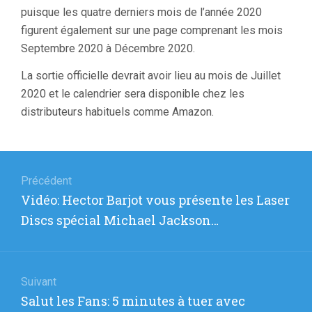
puisque les quatre derniers mois de l’année 2020
figurent également sur une page comprenant les mois
Septembre 2020 à Décembre 2020.
La sortie officielle devrait avoir lieu au mois de Juillet
2020 et le calendrier sera disponible chez les
distributeurs habituels comme Amazon.
Navigation
de
Précédent
Article
Vidéo: Hector Barjot vous présente les Laser
l’article
précédent
Discs spécial Michael Jackson…
:
Suivant
Article
Salut les Fans: 5 minutes à tuer avec