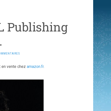
L Publishing
…
OMMENTAIRES
t en vente chez
amazon.fr
.