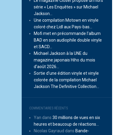
Le magazine Closer propose un hors
série « Les Enquêtes » sur Michael
Jackson…
Une compilation Motown en vinyle
coloré chez Lidl aux Pays-bas…
Mofi met en précommande l’album
BAD en son audiophile double vinyle
et SACD…
Michael Jackson à la UNE du
magazine japonais Hiho du mois
d’août 2026…
Sortie d’une édition vinyle et vinyle
colorée de la compilation Michael
Jackson The Definitive Collection…
COMMENTAIRES RÉCENTS
Yan
dans
30 millions de vues en six
heures et beaucoup de réactions…
Nicolas Gayraud
dans
Bande-