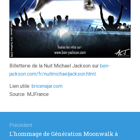
Billetterie de la Nuit Michael Jackson sur
ben-
jackson.com/fr/nuitmichaeljackson.html
.
Lien utile:
bricenajar.com
Source: MJFrance
Navigation
de
Précédent
Article
L'hommage de Génération Moonwalk à
l’article