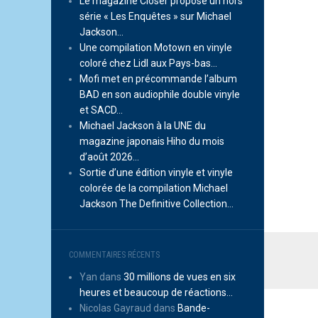
Le magazine Closer propose un hors
série « Les Enquêtes » sur Michael
Jackson…
Une compilation Motown en vinyle
coloré chez Lidl aux Pays-bas…
Mofi met en précommande l’album
BAD en son audiophile double vinyle
et SACD…
Michael Jackson à la UNE du
magazine japonais Hiho du mois
d’août 2026…
Sortie d’une édition vinyle et vinyle
colorée de la compilation Michael
Jackson The Definitive Collection…
COMMENTAIRES RÉCENTS
Yan
dans
30 millions de vues en six
heures et beaucoup de réactions…
Nicolas Gayraud
dans
Bande-