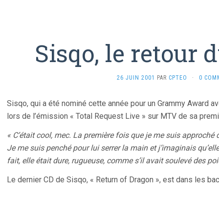
Sisqo, le retour
26 JUIN 2001
PAR
CPTEO
·
0 COM
Sisqo, qui a été nominé cette année pour un Grammy Award av
lors de l’émission « Total Request Live » sur MTV de sa prem
« C’était cool, mec. La première fois que je me suis approché de 
Je me suis penché pour lui serrer la main et j’imaginais qu’ell
fait, elle était dure, rugueuse, comme s’il avait soulevé des p
Le dernier CD de Sisqo, « Return of Dragon », est dans les ba