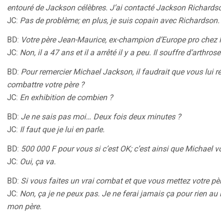
entouré de Jackson célèbres. J’ai contacté Jackson Richards
JC:
Pas de problème; en plus, je suis copain avec Richardson.
BD:
Votre père Jean-Maurice, ex-champion d’Europe pro chez les
JC:
Non, il a 47 ans et il a arrêté il y a peu. Il souffre d’arthrose
BD:
Pour remercier Michael Jackson, il faudrait que vous lui r
combattre votre père ?
JC:
En exhibition de combien ?
BD:
Je ne sais pas moi… Deux fois deux minutes ?
JC:
Il faut que je lui en parle.
BD:
500 000 F pour vous si c’est OK; c’est ainsi que Michael vo
JC:
Oui, ça va.
BD:
Si vous faites un vrai combat et que vous mettez votre père
JC:
Non, ça je ne peux pas. Je ne ferai jamais ça pour rien a
mon père.