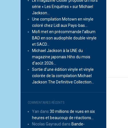
Le magazine Closer propose un hors
série « Les Enquêtes » sur Michael
Jackson…
Une compilation Motown en vinyle
coloré chez Lidl aux Pays-bas…
Mofi met en précommande l’album
BAD en son audiophile double vinyle
et SACD…
Michael Jackson à la UNE du
magazine japonais Hiho du mois
d’août 2026…
Sortie d’une édition vinyle et vinyle
colorée de la compilation Michael
Jackson The Definitive Collection…
COMMENTAIRES RÉCENTS
Yan
dans
30 millions de vues en six
heures et beaucoup de réactions…
Nicolas Gayraud
dans
Bande-