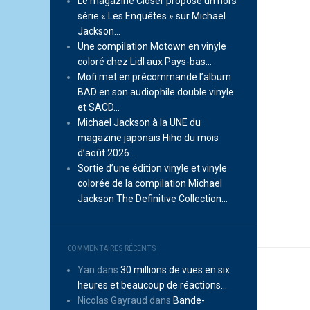
Le magazine Closer propose un hors
série « Les Enquêtes » sur Michael
Jackson…
Une compilation Motown en vinyle
coloré chez Lidl aux Pays-bas…
Mofi met en précommande l’album
BAD en son audiophile double vinyle
et SACD…
Michael Jackson à la UNE du
magazine japonais Hiho du mois
d’août 2026…
Sortie d’une édition vinyle et vinyle
colorée de la compilation Michael
Jackson The Definitive Collection…
COMMENTAIRES RÉCENTS
Yan
dans
30 millions de vues en six
heures et beaucoup de réactions…
Nicolas Gayraud
dans
Bande-