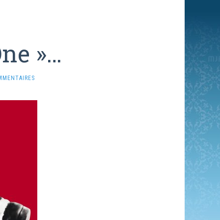
One »…
MMENTAIRES