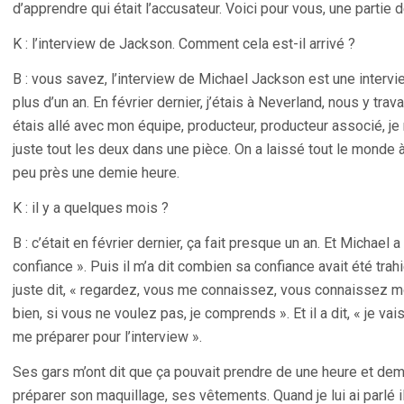
d’apprendre qui était l’accusateur. Voici pour vous, une partie d
K : l’interview de Jackson. Comment cela est-il arrivé ?
B : vous savez, l’interview de Michael Jackson est une intervi
plus d’un an. En février dernier, j’étais à Neverland, nous y tra
étais allé avec mon équipe, producteur, producteur associé, j
juste tout les deux dans une pièce. On a laissé tout le monde à
peu près une demie heure.
K : il y a quelques mois ?
B : c’était en février dernier, ça fait presque un an. Et Michael a
confiance ». Puis il m’a dit combien sa confiance avait été trahie 
juste dit, « regardez, vous me connaissez, vous connaissez mon 
bien, si vous ne voulez pas, je comprends ». Et il a dit, « je vai
me préparer pour l’interview ».
Ses gars m’ont dit que ça pouvait prendre de une heure et demi
préparer son maquillage, ses vêtements. Quand je lui ai parlé il 