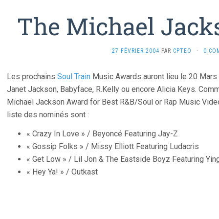
The Michael Jac
27 FÉVRIER 2004
PAR
CPTEO
·
0 CO
Les prochains
Soul Train
Music Awards auront lieu le 20 Mars
Janet Jackson, Babyface, R.Kelly ou encore Alicia Keys. Co
Michael Jackson Award for Best R&B/Soul or Rap Music Video 
liste des nominés sont :
« Crazy In Love » / Beyoncé Featuring Jay-Z
« Gossip Folks » / Missy Elliott Featuring Ludacris
« Get Low » / Lil Jon & The Eastside Boyz Featuring Yi
« Hey Ya! » / Outkast