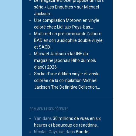
Le magazine Closer propose un hors
série « Les Enquêtes » sur Michael
Jackson…
Une compilation Motown en vinyle
coloré chez Lidl aux Pays-bas…
Mofi met en précommande l’album
BAD en son audiophile double vinyle
et SACD…
Michael Jackson à la UNE du
magazine japonais Hiho du mois
d’août 2026…
Sortie d’une édition vinyle et vinyle
colorée de la compilation Michael
Jackson The Definitive Collection…
COMMENTAIRES RÉCENTS
Yan
dans
30 millions de vues en six
heures et beaucoup de réactions…
Nicolas Gayraud
dans
Bande-