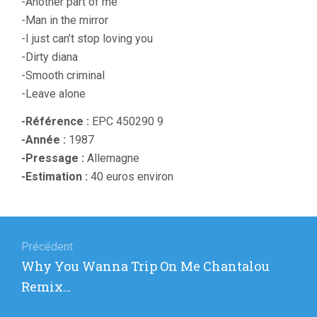
-Another part of me
-Man in the mirror
-I just can’t stop loving you
-Dirty diana
-Smooth criminal
-Leave alone
-Référence :
EPC 450290 9
-Année :
1987
-Pressage :
Allemagne
-Estimation :
40 euros environ
Navigation
de
Précédent
Article
Why You Wanna Trip On Me Chantalou
l’article
précédent
Remix…
: