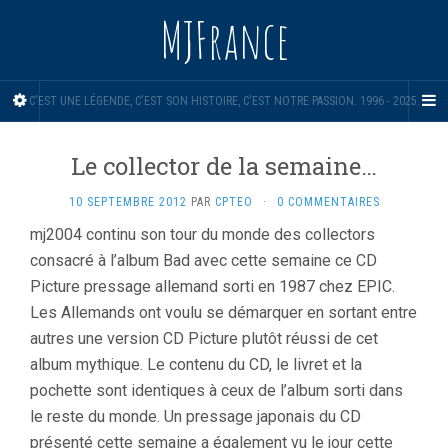
MJFrance
C'EST UNE LÉGENDE, C'EST SON HISTOIRE, C'EST NOTRE PASSION. 1996 - 2025.
Le collector de la semaine…
10 SEPTEMBRE 2012
PAR
CPTEO
·
0 COMMENTAIRES
mj2004 continu son tour du monde des collectors
consacré à l’album Bad avec cette semaine ce CD
Picture pressage allemand sorti en 1987 chez EPIC.
Les Allemands ont voulu se démarquer en sortant entre
autres une version CD Picture plutôt réussi de cet
album mythique. Le contenu du CD, le livret et la
pochette sont identiques à ceux de l’album sorti dans
le reste du monde. Un pressage japonais du CD
présenté cette semaine a également vu le jour cette