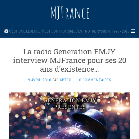
MJFrance
C'EST UNE LÉGENDE, C'EST SON HISTOIRE, C'EST NOTRE PASSION. 1996 - 2025.
La radio Generation EMJY
interview MJFrance pour ses 20
ans d'existence…
9 AVRIL 2016
PAR
CPTEO
·
0 COMMENTAIRES