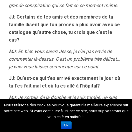
grande conspiration qui se fait en ce moment même.
JJ: Certains de tes amis et des membres de ta
famille disent que ton procès a plus avoir avec ce
catalogue qu’autre chose, tu crois que c’est le
cas?
MJ: Eh bien vous savez Jesse, je n’ai pas envie de
commenter là-dessus. C’est un problème très délicat…
je vais vous laisser commenter sur ce point.
JJ: Qu’est-ce qui t’es arrivé exactement le jour où
tu t’es fait mal et où tu es allé à l’hôpital?
MJ: Je sortais de la douche et je suis tombé. Je suis
plutôt fragile, et tout le poids de mon corps est tombé
Nous utilisons des cookies pour vous garantir la meilleure expérience sur
notre site web. Si vous continuez à utiliser ce site, nous supposerons que
sur ma cage thoracique, et en fait je me suis fait un
vous en êtes satisfait.
gros bleu au poumon. J’ai très mal au poumon droit en
Ok
ce moment. Je vais au tribunal tous les jours avec une