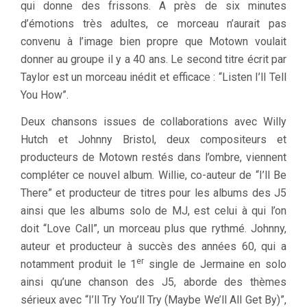
qui donne des frissons. A près de six minutes
d’émotions très adultes, ce morceau n’aurait pas
convenu à l’image bien propre que Motown voulait
donner au groupe il y a 40 ans. Le second titre écrit par
Taylor est un morceau inédit et efficace : “Listen I’ll Tell
You How”.
Deux chansons issues de collaborations avec Willy
Hutch et Johnny Bristol, deux compositeurs et
producteurs de Motown restés dans l’ombre, viennent
compléter ce nouvel album. Willie, co-auteur de “I’ll Be
There” et producteur de titres pour les albums des J5
ainsi que les albums solo de MJ, est celui à qui l’on
doit “Love Call”, un morceau plus que rythmé. Johnny,
auteur et producteur à succès des années 60, qui a
er
notamment produit le 1
single de Jermaine en solo
ainsi qu’une chanson des J5, aborde des thèmes
sérieux avec “I’ll Try You’ll Try (Maybe We’ll All Get By)”,