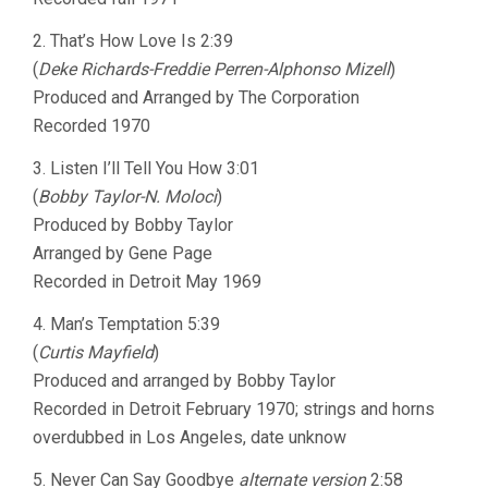
2. That’s How Love Is 2:39
(
Deke Richards-Freddie Perren-Alphonso Mizell
)
Produced and Arranged by The Corporation
Recorded 1970
3. Listen I’ll Tell You How 3:01
(
Bobby Taylor-N. Moloci
)
Produced by Bobby Taylor
Arranged by Gene Page
Recorded in Detroit May 1969
4. Man’s Temptation 5:39
(
Curtis Mayfield
)
Produced and arranged by Bobby Taylor
Recorded in Detroit February 1970; strings and horns
overdubbed in Los Angeles, date unknow
5. Never Can Say Goodbye
alternate version
2:58