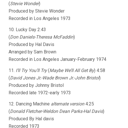
(
Stevie Wonder
)
Produced by Stevie Wonder
Recorded in Los Angeles 1973
10. Lucky Day 2:43
(
Don Daniels-Theresa McFaddin
)
Produced by Hal Davis
Arranged by Sam Brown
Recorded in Los Angeles January-February 1974
11.
I’ll Try You’ll Try
(
Maybe We’ll All Get By
) 4:58
(
David Jones Jr.-Wade Brown Jr.-John Bristol
)
Produced by Johnny Bristol
Recorded late 1972-early 1973
12. Dancing Machine
alternate version
4:25
(
Donald Fletcher-Weldon Dean Parks-Hal Davis
)
Produced By Hal davis
Recorded 1973