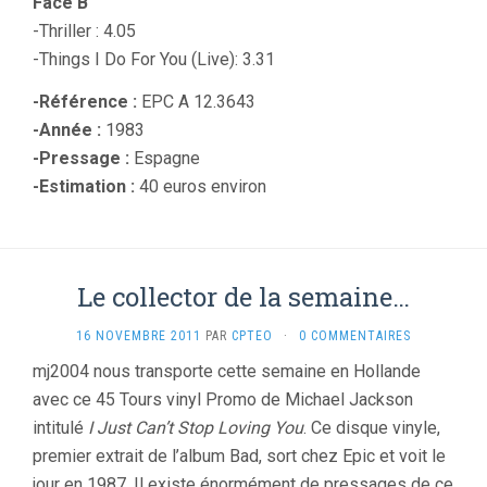
Face B
-Thriller : 4.05
-Things I Do For You (Live): 3.31
-Référence :
EPC A 12.3643
-Année :
1983
-Pressage :
Espagne
-Estimation :
40 euros environ
Le collector de la semaine…
16 NOVEMBRE 2011
PAR
CPTEO
·
0 COMMENTAIRES
mj2004 nous transporte cette semaine en Hollande
avec ce 45 Tours vinyl Promo de Michael Jackson
intitulé
I Just Can’t Stop Loving You
. Ce disque vinyle,
premier extrait de l’album Bad, sort chez Epic et voit le
jour en 1987. Il existe énormément de pressages de ce