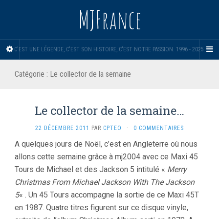
MJFrance
C'EST UNE LÉGENDE, C'EST SON HISTOIRE, C'EST NOTRE PASSION. 1996 - 2025.
Catégorie :
Le collector de la semaine
Le collector de la semaine…
22 DÉCEMBRE 2011
PAR
CPTEO
·
0 COMMENTAIRES
A quelques jours de Noël, c’est en Angleterre où nous
allons cette semaine grâce à mj2004 avec ce Maxi 45
Tours de Michael et des Jackson 5 intitulé «
Merry
Christmas From Michael Jackson With The Jackson
5
« . Un 45 Tours accompagne la sortie de ce Maxi 45T
en 1987. Quatre titres figurent sur ce disque vinyle,