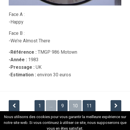
Face A :
-Happy
Face B :
-We’re Almost There
-Référence :
TMGP 986 Motown
-Année :
1983
-Pressage :
UK
-Estimation :
environ 30 euros
Navigation
1
…
9
10
11
des
Nous utilisons des cookies pour vous garantir la meilleure expérience sur
articles
notre site web. Si vous continuez à utiliser ce site, nous supposerons que
vous en êtes satisfait.