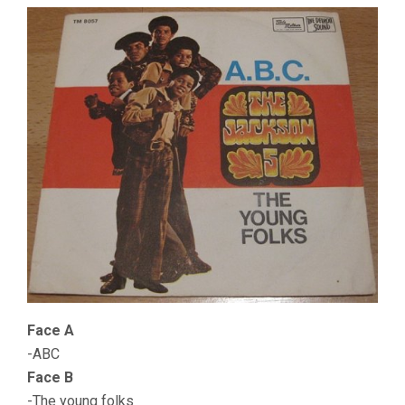
Face A
-ABC
Face B
-The young folks