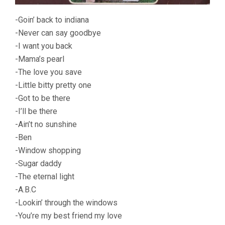
-Goin’ back to indiana
-Never can say goodbye
-I want you back
-Mama’s pearl
-The love you save
-Little bitty pretty one
-Got to be there
-I’ll be there
-Ain’t no sunshine
-Ben
-Window shopping
-Sugar daddy
-The eternal light
-A.B.C
-Lookin’ through the windows
-You’re my best friend my love