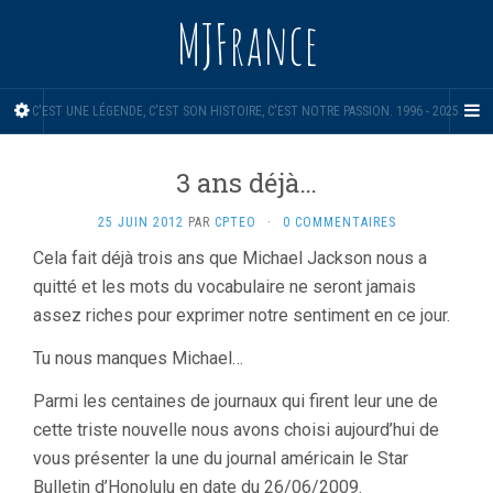
MJFrance
C'EST UNE LÉGENDE, C'EST SON HISTOIRE, C'EST NOTRE PASSION. 1996 - 2025.
3 ans déjà…
25 JUIN 2012
PAR
CPTEO
·
0 COMMENTAIRES
Cela fait déjà trois ans que Michael Jackson nous a
quitté et les mots du vocabulaire ne seront jamais
assez riches pour exprimer notre sentiment en ce jour.
Tu nous manques Michael…
Parmi les centaines de journaux qui firent leur une de
cette triste nouvelle nous avons choisi aujourd’hui de
vous présenter la une du journal américain le Star
Bulletin d’Honolulu en date du 26/06/2009.