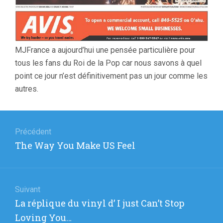
MJFrance a aujourd’hui une pensée particulière pour
tous les fans du Roi de la Pop car nous savons à quel
point ce jour n’est définitivement pas un jour comme les
autres.
Navigation
de
Précédent
Article
The Way You Make US Feel
l’article
précédent
:
Suivant
Article
La réplique du vinyl d’ I just Can’t Stop
suivant
Loving You…