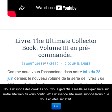
Livre: The Ultimate Collector
Book: Volume III en pré-
commande…
23 AOÛT 2018
PAR
CPTEO
·
0 COMMENTAIRES
Comme nous vous l’annoncions dans notre
info du 28
juin
dernier, le nouveau volume de la série de livres
The
Ultimate Collection Book
est consacré cette fois-ci à la
Nous utilisons des cookies pour vous garantir la meilleure expérience sur
période BAD allant de 1987 à 1990.
notre site web. Si vous continuez à utiliser ce site, nous supposerons que
vous en êtes satisfait.
Sixteen 11 Media Group propose dorénavant la
Ok
possibilité de pré-commander cet ouvrage dès