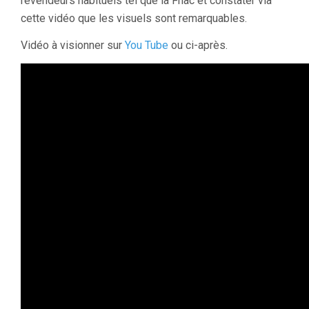
revendeurs habituels tel que la Fnac et constater via
cette vidéo que les visuels sont remarquables.
Vidéo à visionner sur
You Tube
ou ci-après.