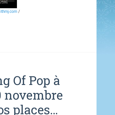
withmj.com
/
g Of Pop à
20 novembre
os places…