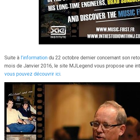
Suite à
l’information
du 22 octobre dernier concernant son reto
mois de Janvier 2016, le site MJLegend vous propose une in
vous pouvez découvrir ici
.