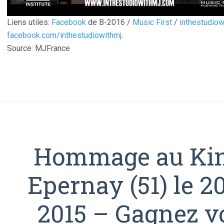
Liens utiles:
Facebook
de B-2016 /
Music First
/
inthestudio
facebook.com/inthestudiowithmj
.
Source: MJFrance
Hommage au Kin
Epernay (51) le 
2015 – Gagnez v