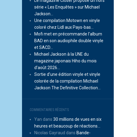
Le magazine Closer propose un hors
série « Les Enquêtes » sur Michael
Jackson…
Une compilation Motown en vinyle
coloré chez Lidl aux Pays-bas…
Mofi met en précommande l’album
BAD en son audiophile double vinyle
et SACD…
Michael Jackson à la UNE du
magazine japonais Hiho du mois
d’août 2026…
Sortie d’une édition vinyle et vinyle
colorée de la compilation Michael
Jackson The Definitive Collection…
COMMENTAIRES RÉCENTS
Yan
dans
30 millions de vues en six
heures et beaucoup de réactions…
Nicolas Gayraud
dans
Bande-