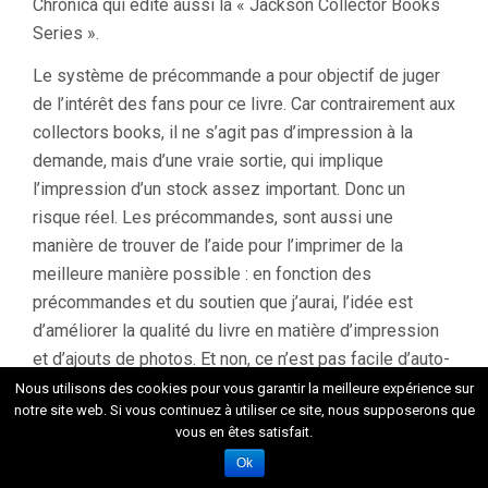
Chronica qui édite aussi la « Jackson Collector Books
Series ».
Le système de précommande a pour objectif de juger
de l’intérêt des fans pour ce livre. Car contrairement aux
collectors books, il ne s’agit pas d’impression à la
demande, mais d’une vraie sortie, qui implique
l’impression d’un stock assez important. Donc un
risque réel. Les précommandes, sont aussi une
manière de trouver de l’aide pour l’imprimer de la
meilleure manière possible : en fonction des
précommandes et du soutien que j’aurai, l’idée est
d’améliorer la qualité du livre en matière d’impression
et d’ajouts de photos. Et non, ce n’est pas facile d’auto-
éditer un ouvrage. Surtout aussi spécifique. Parce que
Nous utilisons des cookies pour vous garantir la meilleure expérience sur
notre site web. Si vous continuez à utiliser ce site, nous supposerons que
comme on parle de la Belgique dès le titre… certains
vous en êtes satisfait.
Français pourraient penser que ce n’est pas pour eux…
Ok
Et justement, que dirais-tu aux Français pour les