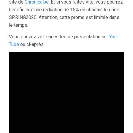
site de
Chronica.be
. Et si vous faites vite, vous pourrez
bénéficier d’une réduction de 15% en utilisant le code
SPRING2020. Attention, cette promo est limitée dans
le temps.
Vous pouvez voir une vidéo de présentation sur
You
Tube
ou ci-après.