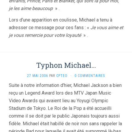
enfants, Prince, Paris et Blanket, qui sont là pour moi,
je les aime beaucoup
» .
Lors d’une apparition en coulisse, Michael a tenu à
adresser ce message pour ces fans : «
Je vous aime et
je vous remercie pour votre loyauté
» .
Typhon Michael…
27 MAI 2006
PAR
CPTEO
·
0 COMMENTAIRES
Suite à notre information d’hier, Michael Jackson a bien
reçu un Legend Award lors des MTV Japan Music
Video Awards qui avaient lieu au Yoyugi Olympic
Stadium de Tokyo. Le Roi de la Pop a été accueilli
comme il se doit par le public Japonais toujours aussi
fidèle. Michael était habillé de noir non sans rappeler la
période Bad pour laquelle il avait été surnommé là-bas