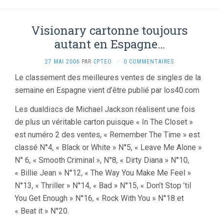
Visionary cartonne toujours
autant en Espagne…
27 MAI 2006
PAR
CPTEO
·
0 COMMENTAIRES
Le classement des meilleures ventes de singles de la
semaine en Espagne vient d’être publié par los40.com
Les dualdiscs de Michael Jackson réalisent une fois
de plus un véritable carton puisque « In The Closet »
est numéro 2 des ventes, « Remember The Time » est
classé N°4, « Black or White » N°5, « Leave Me Alone »
N° 6, « Smooth Criminal », N°8, « Dirty Diana » N°10,
« Billie Jean » N°12, « The Way You Make Me Feel »
N°13, « Thriller » N°14, « Bad » N°15, « Don’t Stop ’til
You Get Enough » N°16, « Rock With You » N°18 et
« Beat it » N°20.