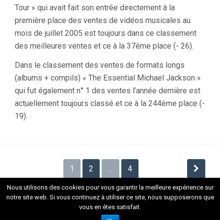
Tour » qui avait fait son entrée directement à la
première place des ventes de vidéos musicales au
mois de juillet 2005 est toujours dans ce classement
des meilleures ventes et ce à la 37ème place (- 26).
Dans le classement des ventes de formats longs
(albums + compils) « The Essential Michael Jackson »
qui fut également n° 1 des ventes l’année dernière est
actuellement toujours classé et ce à la 244ème place (-
19).
Navigation
1
2
…
4
des
Nous utilisons des cookies pour vous garantir la meilleure expérience sur
articles
notre site web. Si vous continuez à utiliser ce site, nous supposerons que
vous en êtes satisfait.
Fièrement propulsé par WordPress
. Thème Flat 1.7.8 par
Themeisle