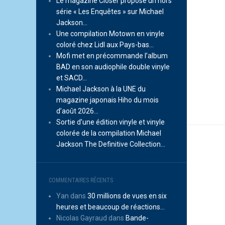
Le magazine Closer propose un hors
série « Les Enquêtes » sur Michael
Jackson…
Une compilation Motown en vinyle
coloré chez Lidl aux Pays-bas…
Mofi met en précommande l’album
BAD en son audiophile double vinyle
et SACD…
Michael Jackson à la UNE du
magazine japonais Hiho du mois
d’août 2026…
Sortie d’une édition vinyle et vinyle
colorée de la compilation Michael
Jackson The Definitive Collection…
COMMENTAIRES RÉCENTS
Yan
dans
30 millions de vues en six
heures et beaucoup de réactions…
Nicolas Gayraud
dans
Bande-