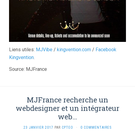
Liens utiles:
MJVibe
/
kingvention.com
/
Facebook
Kingvention
.
Source: MJFrance
MJFrance recherche un
webdesigner et un intégrateur
web…
23 JANVIER 2017
PAR
CPTEO
·
0 COMMENTAIRES