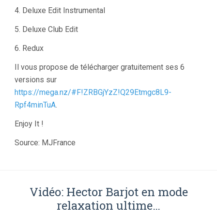
4. Deluxe Edit Instrumental
5. Deluxe Club Edit
6. Redux
Il vous propose de télécharger gratuitement ses 6
versions sur
https://mega.nz/#F!ZRBGjYzZ!Q29Etmgc8L9-
Rpf4minTuA
.
Enjoy It !
Source: MJFrance
Vidéo: Hector Barjot en mode
relaxation ultime…