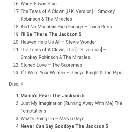
War – Edwin Starr
The Tears of A Clown [U.K. Version] – Smokey
Robinson & The Miracles
Ain’t No Mountain High Enough – Diana Ross
I’ll Be There The Jackson 5
Heaven Help Us All – Stevie Wonder
The Tears of A Clown, The [U.S. version] –
Smokey Robinson & The Miracles
Stoned Love – The Supremes
If I Were Your Woman – Gladys Knight & The Pips
Disc: 4
Mama’s Pearl The Jackson 5
Just My Imagination (Running Away With Me) The
Temptations
What’s Going On – Marvin Gaye
Never Can Say Goodbye The Jackson 5