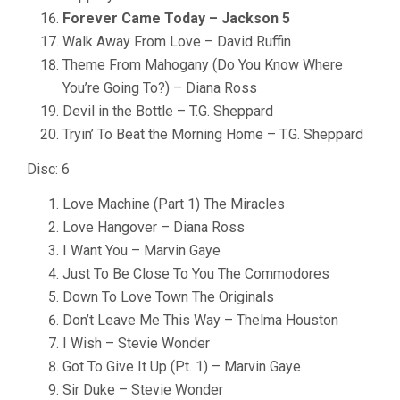
Forever Came Today – Jackson 5
Walk Away From Love – David Ruffin
Theme From Mahogany (Do You Know Where
You’re Going To?) – Diana Ross
Devil in the Bottle – T.G. Sheppard
Tryin’ To Beat the Morning Home – T.G. Sheppard
Disc: 6
Love Machine (Part 1) The Miracles
Love Hangover – Diana Ross
I Want You – Marvin Gaye
Just To Be Close To You The Commodores
Down To Love Town The Originals
Don’t Leave Me This Way – Thelma Houston
I Wish – Stevie Wonder
Got To Give It Up (Pt. 1) – Marvin Gaye
Sir Duke – Stevie Wonder