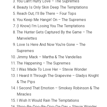
You Can’t Hurry Love – The Supremes
Beauty Is Only Skin Deep The Temptations
Reach Out, I’ll Be There – Four Tops
You Keep Me Hangin’ On – The Supremes
(I Know) I’m Losing You The Temptations
The Hunter Gets Captured By the Game – The
Marvelettes
Love Is Here And Now You’re Gone – The
Supremes
Jimmy Mack – Martha & The Vandellas
The Happening – The Supremes
I Was Made To Love Her – Stevie Wonder
I Heard It Through The Grapevine – Gladys Knight
& The Pips
I Second That Emotion – Smokey Robinson & The
Miracles
I Wish It Would Rain The Temptations
Shoo-Be-Doo-Be-Doo-Da-Day – Stevie Wonder