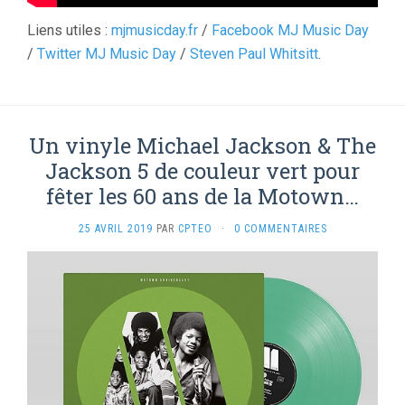
Liens utiles :
mjmusicday.fr
/
Facebook MJ Music Day
/
Twitter MJ Music Day
/
Steven Paul Whitsitt
.
Un vinyle Michael Jackson & The
Jackson 5 de couleur vert pour
fêter les 60 ans de la Motown…
25 AVRIL 2019
PAR
CPTEO
·
0 COMMENTAIRES