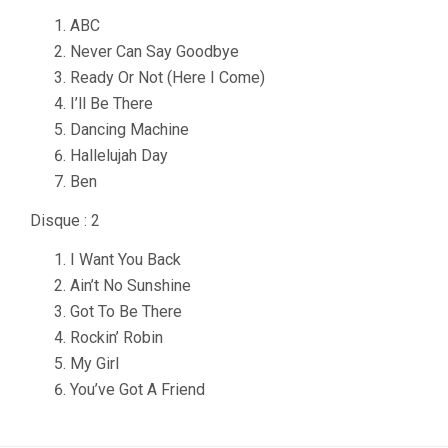
ABC
Never Can Say Goodbye
Ready Or Not (Here I Come)
I’ll Be There
Dancing Machine
Hallelujah Day
Ben
Disque : 2
I Want You Back
Ain’t No Sunshine
Got To Be There
Rockin’ Robin
My Girl
You’ve Got A Friend