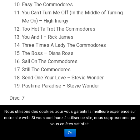
Easy The Commodores
You Can’t Turn Me Off (In the Middle of Turning
Me On) – High Inergy
Too Hot Ta Trot The Commodores
You And I – Rick James
Three Times A Lady The Commodores
The Boss – Diana Ross
Sail On The Commodores
Still The Commodores
Send One Your Love – Stevie Wonder
Pastime Paradise – Stevie Wonder
Disc: 7
Cruisin’ – Smokey Robinson
Nous utilisons des cookies pour vous garantir la meilleure expérience sur
notre site web. Si vous continuez à utiliser ce site, nous supposerons que
Let’s Get Serious – Jermaine Jackson
vous en êtes satisfait.
I’m Coming Out – Diana Ross
Ok
Upside Down – Diana Ross