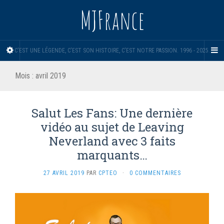
MJFrance
C'EST UNE LÉGENDE, C'EST SON HISTOIRE, C'EST NOTRE PASSION. 1996 - 2025.
Mois :
avril 2019
Salut Les Fans: Une dernière
vidéo au sujet de Leaving
Neverland avec 3 faits
marquants…
27 AVRIL 2019
PAR
CPTEO
·
0 COMMENTAIRES