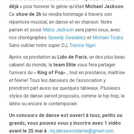
déjà »
pour honorer le génie qu’était
Michael Jackson
.
Ce
show de 2h
lui rendra hommage à travers son
répertoire musical, en danse et en chanson. Notre
parrain et sosie
Matis Jackson
sera parmi nous, avec
nos chorégraphes
Speedy Gwadalez
et
Michael Toobz
.
Sans oublier notre super DJ,
Travice Ngel
.
Après sa prestation au
Lido de Paris
, un des plus beau
cabaret du monde, la
team Elite
vous fera partager
l’univers du «
King of Pop
« , tout en prestance, maîtrise
et féerie! Tous les danseurs de l’association y
prendront part aussi sur quelques tableaux. Plusieurs
styles de danse seront proposés, comme le hip-hop, le
latino ou encore le contemporain.
Un concours de danse est ouvert à tous, petits ou
grands, vous pouvez vous y inscrire avec 1 vidéo
avant le 25 mai à
:
mj.dansesolidarite@gmail.com
.