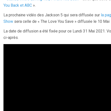
You Back et ABC
».
La prochaine vidéo des Jackson 5 qui sera diffusée sur
la pa
Show
sera celle de « The Love You Save » diffusée le 10 Mai
La date de diffusion a été fixée pour ce Lundi 31 Mai 2021. V
ci-après.