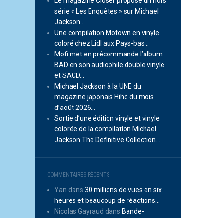
Le magazine Closer propose un hors
série « Les Enquêtes » sur Michael
Jackson…
Une compilation Motown en vinyle
coloré chez Lidl aux Pays-bas…
Mofi met en précommande l’album
BAD en son audiophile double vinyle
et SACD…
Michael Jackson à la UNE du
magazine japonais Hiho du mois
d’août 2026…
Sortie d’une édition vinyle et vinyle
colorée de la compilation Michael
Jackson The Definitive Collection…
COMMENTAIRES RÉCENTS
Yan
dans
30 millions de vues en six
heures et beaucoup de réactions…
Nicolas Gayraud
dans
Bande-