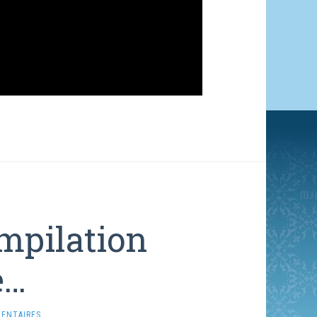
mpilation
e…
ENTAIRES