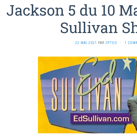
Jackson 5 du 10 Ma
Sullivan 
22 MAI 2021
PAR
CPTEO
·
1 COM