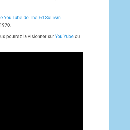
ge You Tube de The Ed Sullivan
 1970.
ous pourrez la visionner sur
You Yube
ou