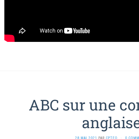
ABC sur une co
anglais
28 MAI 2021
PAR
CPTEO
·
0 COMM