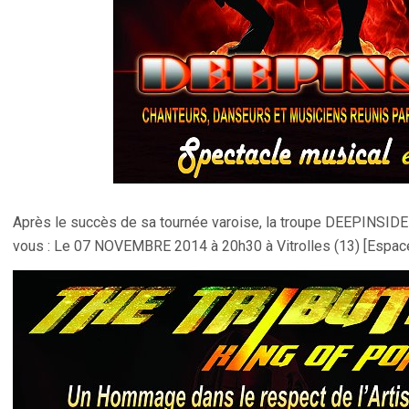
Après le succès de sa tournée varoise, la troupe DEEPINSID
vous : Le 07 NOVEMBRE 2014 à 20h30 à Vitrolles (13) [Espac