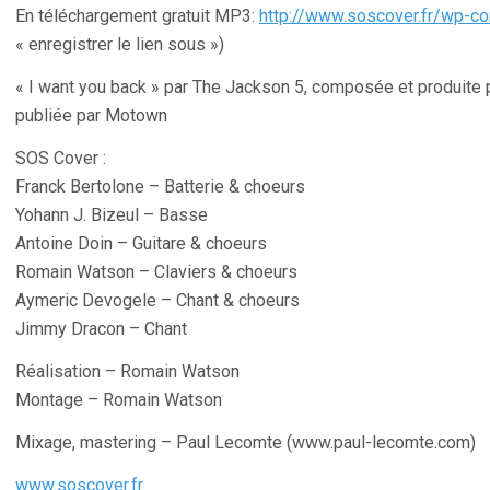
En téléchargement gratuit MP3:
http://www.soscover.fr/wp-co
« enregistrer le lien sous »)
« I want you back » par The Jackson 5, composée et produite p
publiée par Motown
SOS Cover :
Franck Bertolone – Batterie & choeurs
Yohann J. Bizeul – Basse
Antoine Doin – Guitare & choeurs
Romain Watson – Claviers & choeurs
Aymeric Devogele – Chant & choeurs
Jimmy Dracon – Chant
Réalisation – Romain Watson
Montage – Romain Watson
Mixage, mastering – Paul Lecomte (www.paul-lecomte.com)
www.soscover.fr