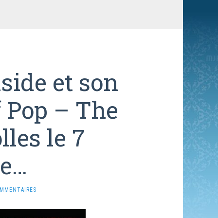
side et son
f Pop – The
lles le 7
e…
OMMENTAIRES