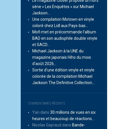
Le magazine Closer propose un hors
série « Les Enquêtes » sur Michael
Jackson…
Une compilation Motown en vinyle
coloré chez Lidl aux Pays-bas…
Mofi met en précommande l’album
BAD en son audiophile double vinyle
et SACD…
Michael Jackson à la UNE du
magazine japonais Hiho du mois
d’août 2026…
Sortie d’une édition vinyle et vinyle
colorée de la compilation Michael
Jackson The Definitive Collection…
COMMENTAIRES RÉCENTS
Yan
dans
30 millions de vues en six
heures et beaucoup de réactions…
Nicolas Gayraud
dans
Bande-