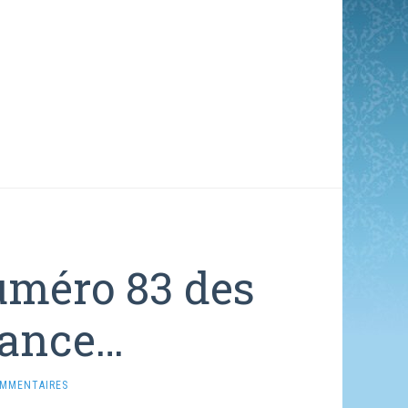
uméro 83 des
rance…
OMMENTAIRES