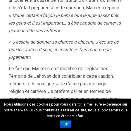
uniquement à cause de son statut d’artiste ? Comme si
elle s’était préparée à cette question, Maureen répond:
«
D’une certaine façon je pense que je juge assez bien
les gens et il est important… d’être capable de cerner la
personnalité des autres
» .
«
J’essaie de donner sa chance à chacun. J’écoute ce
que les autres disent, et ensuite je fais mon propre
jugement
» .
Le fait que Maureen soit membre de l’église des
Témoins de Jehovah doit contribuer à cette caution,
même si elle souligne: « Je n’aime pas mélanger
religion et carrière. Je préfère parler en termes de
valeurs personnelles. Ce sont ces valeurs qui m’aident,
Nous utilisons des cookies pour vous garantir la meilleure expérience sur
comme on dit, «
il faut garder la tête froide
» .
notre site web. Si vous continuez à utiliser ce site, nous supposerons que
vous en êtes satisfait.
Maureen ne pense pas que les émissions de télé vont
Ok
apporter des changements drastiques dans sa propre