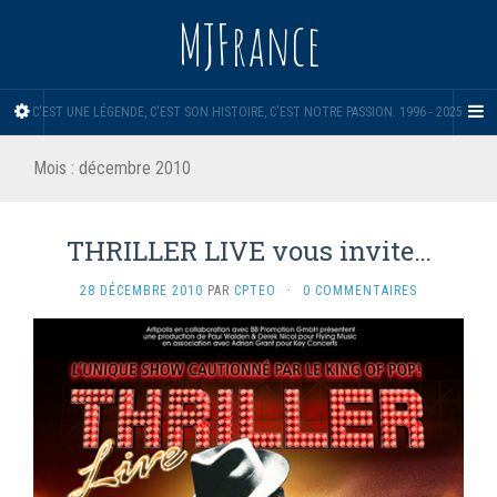
MJFrance
C'EST UNE LÉGENDE, C'EST SON HISTOIRE, C'EST NOTRE PASSION. 1996 - 2025.
Mois :
décembre 2010
THRILLER LIVE vous invite…
28 DÉCEMBRE 2010
PAR
CPTEO
·
0 COMMENTAIRES