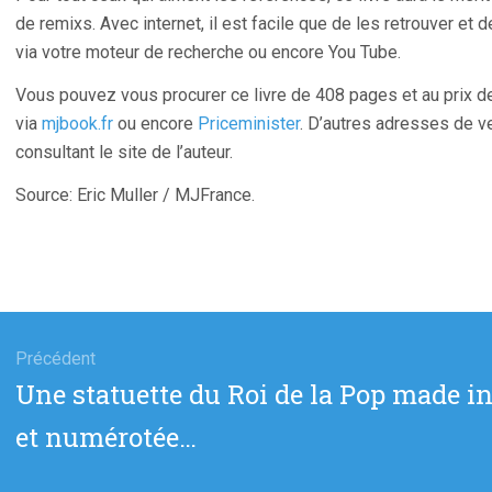
de remixs. Avec internet, il est facile que de les retrouver et
via votre moteur de recherche ou encore You Tube.
Vous pouvez vous procurer ce livre de 408 pages et au prix de 
via
mjbook.fr
ou encore
Priceminister
. D’autres adresses de v
consultant le site de l’auteur.
Source: Eric Muller / MJFrance.
gation
Précédent
Article
Une statuette du Roi de la Pop made in
cle
précédent
et numérotée…
: