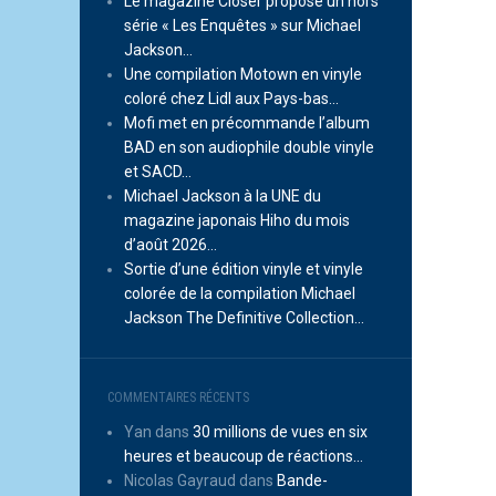
Le magazine Closer propose un hors
série « Les Enquêtes » sur Michael
Jackson…
Une compilation Motown en vinyle
coloré chez Lidl aux Pays-bas…
Mofi met en précommande l’album
BAD en son audiophile double vinyle
et SACD…
Michael Jackson à la UNE du
magazine japonais Hiho du mois
d’août 2026…
Sortie d’une édition vinyle et vinyle
colorée de la compilation Michael
Jackson The Definitive Collection…
COMMENTAIRES RÉCENTS
Yan
dans
30 millions de vues en six
heures et beaucoup de réactions…
Nicolas Gayraud
dans
Bande-