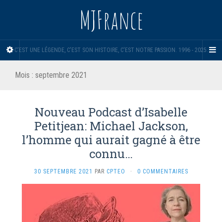
MJFrance
C'EST UNE LÉGENDE, C'EST SON HISTOIRE, C'EST NOTRE PASSION. 1996 - 2025.
Mois :
septembre 2021
Nouveau Podcast d’Isabelle
Petitjean: Michael Jackson,
l’homme qui aurait gagné à être
connu…
30 SEPTEMBRE 2021
PAR
CPTEO
·
0 COMMENTAIRES