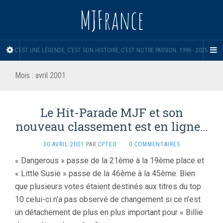
MJFrance
C'EST UNE LÉGENDE, C'EST SON HISTOIRE, C'EST NOTRE PASSION. 1996 - 2025.
Mois :
avril 2001
Le Hit-Parade MJF et son
nouveau classement est en ligne…
30 AVRIL 2001
PAR
CPTEO
·
0 COMMENTAIRES
« Dangerous » passe de la 21ème à la 19ème place et
« Little Susie » passe de la 46ème à la 45ème. Bien
que plusieurs votes étaient destinés aux titres du top
10 celui-ci n’a pas observé de changement si ce n’est
un détachement de plus en plus important pour « Billie