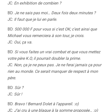
JC:
En exhibition de combien ?
BD:
Je ne sais pas moi… Deux fois deux minutes ?
JC:
Il faut que je lui en parle.
BD:
500 000 F pour vous si c’est OK; c’est ainsi que
Michael vous remerciera à son tour, je crois.
JC:
Oui, ça va.
BD:
Si vous faites un vrai combat et que vous mettez
votre père K.O, il pourrait doubler la prime.
JC:
Non, ça je ne peux pas. Je ne ferai jamais ça pour
rien au monde. Ce serait manquer de respect à mon
père.
BD:
Sûr ?
JC:
Sûr !
BD:
Bravo ! Bernard Dolet à l’appareil. :o)
JC:
J’ai cru à une blague à la somme proposée… :o)