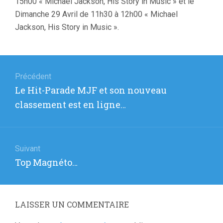
15h00 « Michael Jackson, His Story in Music » et le
Dimanche 29 Avril de 11h30 à 12h00 « Michael
Jackson, His Story in Music ».
Navigation
de
Précédent
Article
Le Hit-Parade MJF et son nouveau
l’article
précédent
classement est en ligne…
:
Suivant
Article
Top Magnéto…
suivant
:
LAISSER UN COMMENTAIRE