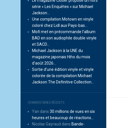
Le magazine Closer propose un hors
série « Les Enquêtes » sur Michael
Jackson…
Une compilation Motown en vinyle
coloré chez Lidl aux Pays-bas…
Mofi met en précommande l’album
BAD en son audiophile double vinyle
et SACD…
Michael Jackson à la UNE du
magazine japonais Hiho du mois
d’août 2026…
Sortie d’une édition vinyle et vinyle
colorée de la compilation Michael
Jackson The Definitive Collection…
COMMENTAIRES RÉCENTS
Yan
dans
30 millions de vues en six
heures et beaucoup de réactions…
Nicolas Gayraud
dans
Bande-