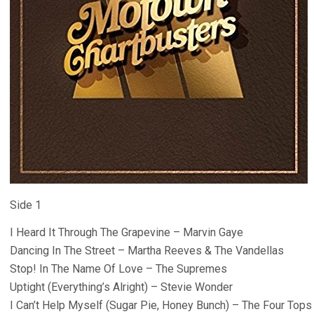
Side 1
I Heard It Through The Grapevine – Marvin Gaye
Dancing In The Street – Martha Reeves & The Vandellas
Stop! In The Name Of Love – The Supremes
Uptight (Everything’s Alright) – Stevie Wonder
I Can’t Help Myself (Sugar Pie, Honey Bunch) – The Four Tops