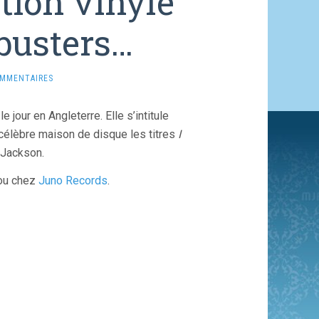
tion vinyle
busters…
OMMENTAIRES
jour en Angleterre. Elle s’intitule
 célèbre maison de disque les titres
I
 Jackson.
u chez
Juno Records
.