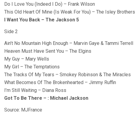
Do I Love You (Indeed I Do) – Frank Wilson
This Old Heart Of Mine (Is Weak For You) – The Isley Brothers
I Want You Back – The Jackson 5
Side 2
Ain’t No Mountain High Enough – Marvin Gaye & Tammi Terrell
Heaven Must Have Sent You – The Elgins
My Guy – Mary Wells
My Girl – The Temptations
The Tracks Of My Tears – Smokey Robinson & The Miracles
What Becomes Of The Brokenhearted – Jimmy Ruffin
I’m Still Waiting – Diana Ross
Got To Be There – : Michael Jackson
Source: MJFrance