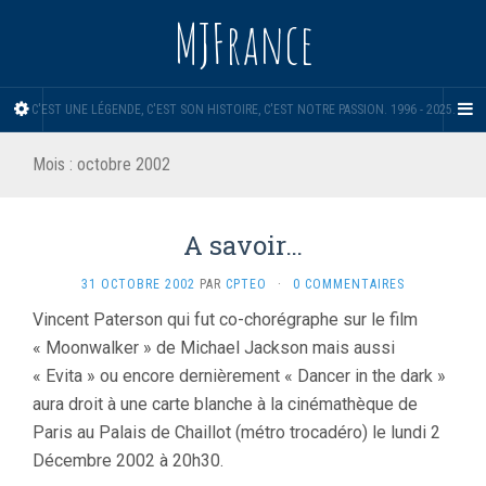
MJFrance
C'EST UNE LÉGENDE, C'EST SON HISTOIRE, C'EST NOTRE PASSION. 1996 - 2025.
Mois :
octobre 2002
A savoir…
31 OCTOBRE 2002
PAR
CPTEO
·
0 COMMENTAIRES
Vincent Paterson qui fut co-chorégraphe sur le film
« Moonwalker » de Michael Jackson mais aussi
« Evita » ou encore dernièrement « Dancer in the dark »
aura droit à une carte blanche à la cinémathèque de
Paris au Palais de Chaillot (métro trocadéro) le lundi 2
Décembre 2002 à 20h30.