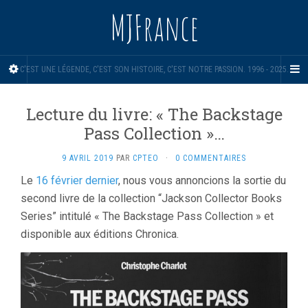
MJFrance
C'EST UNE LÉGENDE, C'EST SON HISTOIRE, C'EST NOTRE PASSION. 1996 - 2025.
Lecture du livre: « The Backstage
Pass Collection »…
9 AVRIL 2019
PAR
CPTEO
·
0 COMMENTAIRES
Le
16 février dernier
, nous vous annoncions la sortie du
second livre de la collection “Jackson Collector Books
Series” intitulé « The Backstage Pass Collection » et
disponible aux éditions Chronica.