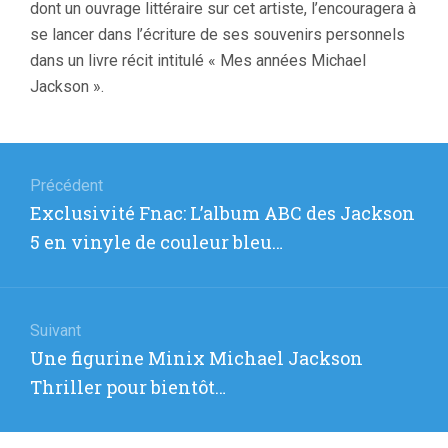
dont un ouvrage littéraire sur cet artiste, l’encouragera à
se lancer dans l’écriture de ses souvenirs personnels
dans un livre récit intitulé « Mes années Michael
Jackson ».
Navigation
de
Précédent
Article
Exclusivité Fnac: L’album ABC des Jackson
l’article
précédent
5 en vinyle de couleur bleu…
:
Suivant
Article
Une figurine Minix Michael Jackson
suivant
Thriller pour bientôt…
: