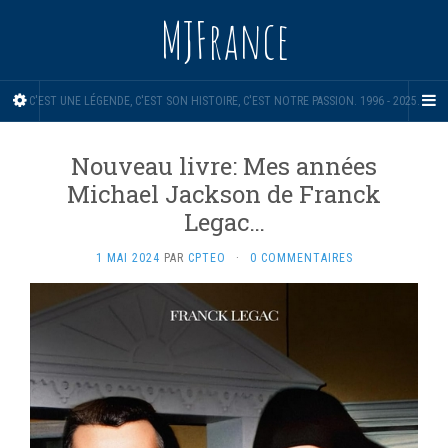
MJFrance
C'EST UNE LÉGENDE, C'EST SON HISTOIRE, C'EST NOTRE PASSION. 1996 - 2025.
Nouveau livre: Mes années
Michael Jackson de Franck
Legac…
1 MAI 2024
PAR
CPTEO
·
0 COMMENTAIRES