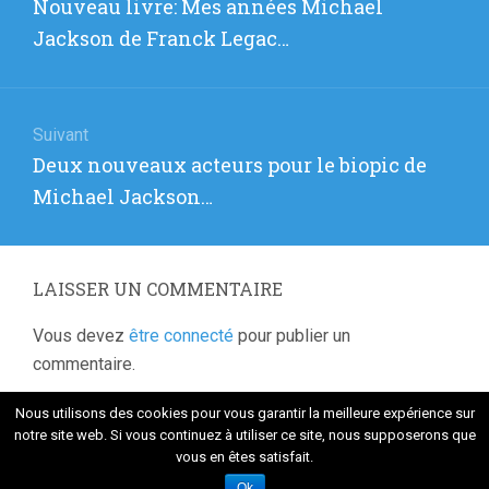
Article
Nouveau livre: Mes années Michael
l’article
précédent
Jackson de Franck Legac…
:
Suivant
Article
Deux nouveaux acteurs pour le biopic de
suivant
Michael Jackson…
:
LAISSER UN COMMENTAIRE
Vous devez
être connecté
pour publier un
commentaire.
Nous utilisons des cookies pour vous garantir la meilleure expérience sur
notre site web. Si vous continuez à utiliser ce site, nous supposerons que
vous en êtes satisfait.
Fièrement propulsé par WordPress
. Thème Flat 1.7.8 par
Themeisle
Ok