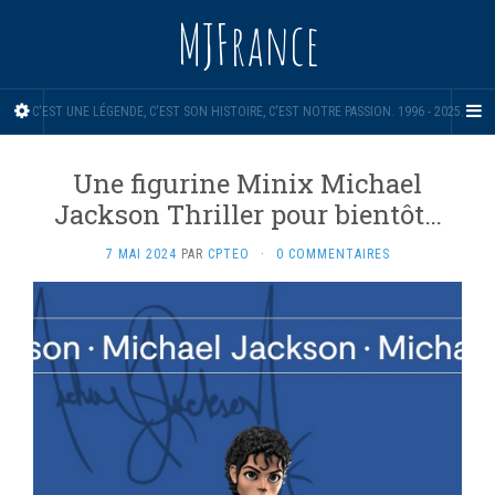
MJFrance
C'EST UNE LÉGENDE, C'EST SON HISTOIRE, C'EST NOTRE PASSION. 1996 - 2025.
Une figurine Minix Michael
Jackson Thriller pour bientôt…
7 MAI 2024
PAR
CPTEO
·
0 COMMENTAIRES