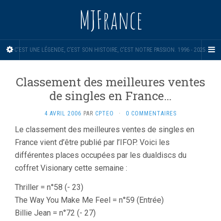
MJFrance
C'EST UNE LÉGENDE, C'EST SON HISTOIRE, C'EST NOTRE PASSION. 1996 - 2025.
Classement des meilleures ventes
de singles en France…
4 AVRIL 2006
PAR
CPTEO
·
0 COMMENTAIRES
Le classement des meilleures ventes de singles en
France vient d’être publié par l’IFOP. Voici les
différentes places occupées par les dualdiscs du
coffret Visionary cette semaine :
Thriller = n°58 (- 23)
The Way You Make Me Feel = n°59 (Entrée)
Billie Jean = n°72 (- 27)