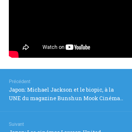
Navigation
de
Précédent
Article
Japon: Michael Jackson et le biopic, à la
l’article
précédent
UNE du magazine Bunshun Mook Cinéma…
:
Suivant
Article