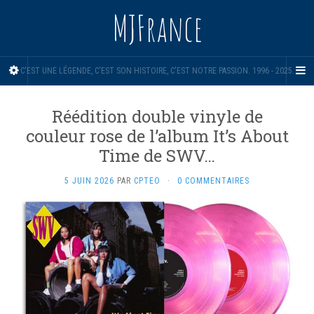
MJFrance
C'EST UNE LÉGENDE, C'EST SON HISTOIRE, C'EST NOTRE PASSION. 1996 - 2025.
Réédition double vinyle de
couleur rose de l’album It’s About
Time de SWV…
5 JUIN 2026
PAR
CPTEO
·
0 COMMENTAIRES