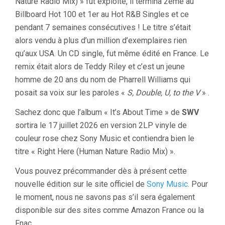
Nature Radio Mix) » fut exploité, il termina 2ème au
Billboard Hot 100 et 1er au Hot R&B Singles et ce
pendant 7 semaines consécutives ! Le titre s’était
alors vendu à plus d’un million d’exemplaires rien
qu’aux USA. Un CD single, fut même édité en France. Le
remix était alors de Teddy Riley et c’est un jeune
homme de 20 ans du nom de Pharrell Williams qui
posait sa voix sur les paroles «
S, Double, U, to the V
» .
Sachez donc que l’album « It’s About Time » de
SWV
sortira le 17 juillet 2026 en version 2LP vinyle de
couleur rose chez Sony Music et contiendra bien le
titre « Right Here (Human Nature Radio Mix) ».
Vous pouvez précommander dès à présent cette
nouvelle édition sur le site officiel de
Sony Music
. Pour
le moment, nous ne savons pas s’il sera également
disponible sur des sites comme Amazon France ou la
Fnac.