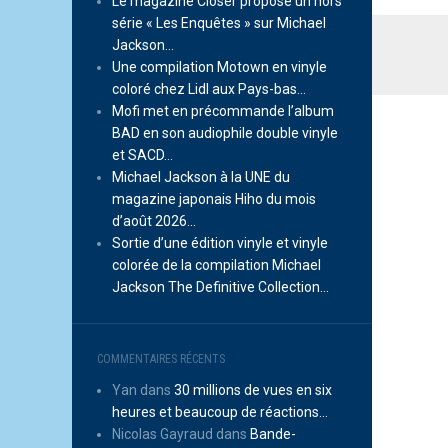
Le magazine Closer propose un hors
série « Les Enquêtes » sur Michael
Jackson…
Une compilation Motown en vinyle
coloré chez Lidl aux Pays-bas…
Mofi met en précommande l’album
BAD en son audiophile double vinyle
et SACD…
Michael Jackson à la UNE du
magazine japonais Hiho du mois
d’août 2026…
Sortie d’une édition vinyle et vinyle
colorée de la compilation Michael
Jackson The Definitive Collection…
COMMENTAIRES RÉCENTS
Yan
dans
30 millions de vues en six
heures et beaucoup de réactions…
Nicolas Gayraud
dans
Bande-