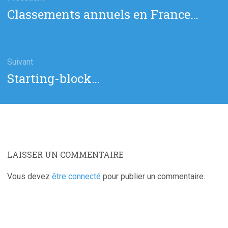
Article
Classements annuels en France…
cle
précédent
:
Suivant
Article
Starting-block…
suivant
:
LAISSER UN COMMENTAIRE
Vous devez
être connecté
pour publier un commentaire.