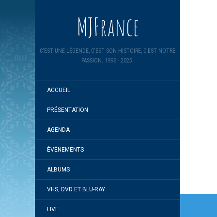
MJFrance
C'EST UNE LÉGENDE, C'EST SON HISTOIRE, C'EST NOTRE
PASSION. 1996 - 2025.
ACCUEIL
PRÉSENTATION
AGENDA
ÉVÉNEMENTS
ALBUMS
VHS, DVD ET BLU-RAY
Navi
LIVE