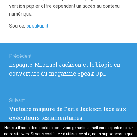
version papier offre cependant un accès au contenu
numérique.
Source:
speakup.it
Navigation
de
Précédent
Article
Espagne: Michael Jackson et le biopic en
l’article
précédent
couverture du magazine Speak Up…
:
Suivant
Article
Victoire majeure de Paris Jackson face aux
suivant
exécuteurs testamentaires…
:
Nous utilisons des cookies pour vous garantir la meilleure expérience sur
notre site web. Si vous continuez à utiliser ce site, nous supposerons que