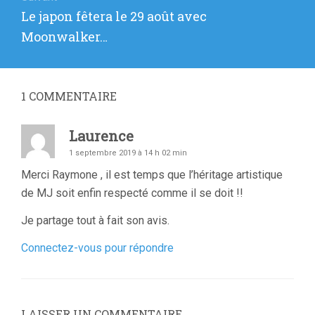
Article
Le japon fêtera le 29 août avec
suivant
Moonwalker…
:
1
COMMENTAIRE
Laurence
1 septembre 2019 à 14 h 02 min
Merci Raymone , il est temps que l’héritage artistique
de MJ soit enfin respecté comme il se doit !!
Je partage tout à fait son avis.
Connectez-vous pour répondre
LAISSER UN COMMENTAIRE