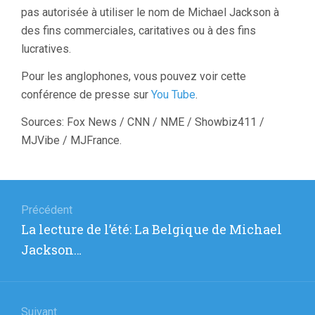
pas autorisée à utiliser le nom de Michael Jackson à
des fins commerciales, caritatives ou à des fins
lucratives.
Pour les anglophones, vous pouvez voir cette
conférence de presse sur
You Tube
.
Sources: Fox News / CNN / NME / Showbiz411 /
MJVibe / MJFrance.
Navigation
de
Précédent
Article
La lecture de l’été: La Belgique de Michael
l’article
précédent
Jackson…
:
Suivant