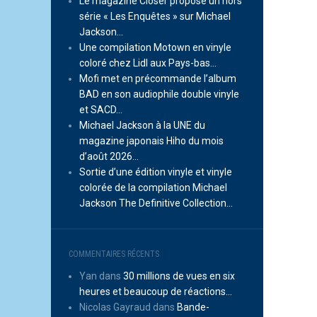
Le magazine Closer propose un hors
série « Les Enquêtes » sur Michael
Jackson…
Une compilation Motown en vinyle
coloré chez Lidl aux Pays-bas…
Mofi met en précommande l’album
BAD en son audiophile double vinyle
et SACD…
Michael Jackson à la UNE du
magazine japonais Hiho du mois
d’août 2026…
Sortie d’une édition vinyle et vinyle
colorée de la compilation Michael
Jackson The Definitive Collection…
COMMENTAIRES RÉCENTS
Yan
dans
30 millions de vues en six
heures et beaucoup de réactions…
Nicolas Gayraud
dans
Bande-