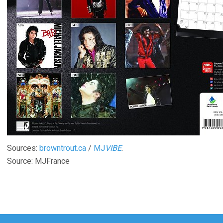
Sources:
browntrout.ca
/
MJ
VIBE
.
Source: MJFrance
gation