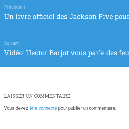
Précédent
Article
Un livre officiel des Jackson Five pou
cle
précédent
:
Suivant
Article
Vidéo: Hector Barjot vous parle des f
suivant
:
LAISSER UN COMMENTAIRE
Vous devez
être connecté
pour publier un commentaire.