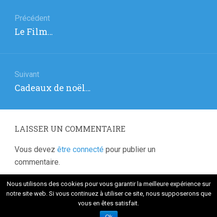
Navigation
de
Précédent
Article
Le Film…
l’article
précédent
:
Suivant
Article
Cadeaux de noël…
suivant
:
LAISSER UN COMMENTAIRE
Vous devez
être connecté
pour publier un
commentaire.
Nous utilisons des cookies pour vous garantir la meilleure expérience sur
notre site web. Si vous continuez à utiliser ce site, nous supposerons que
vous en êtes satisfait.
Fièrement propulsé par WordPress
. Thème Flat 1.7.8 par
Themeisle