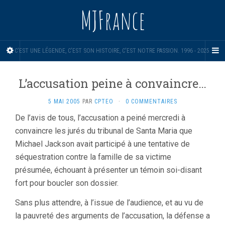
MJFrance
C'EST UNE LÉGENDE, C'EST SON HISTOIRE, C'EST NOTRE PASSION. 1996 - 2025.
L’accusation peine à convaincre…
5 MAI 2005
PAR
CPTEO
·
0 COMMENTAIRES
De l’avis de tous, l’accusation a peiné mercredi à
convaincre les jurés du tribunal de Santa Maria que
Michael Jackson avait participé à une tentative de
séquestration contre la famille de sa victime
présumée, échouant à présenter un témoin soi-disant
fort pour boucler son dossier.
Sans plus attendre, à l’issue de l’audience, et au vu de
la pauvreté des arguments de l’accusation, la défense a