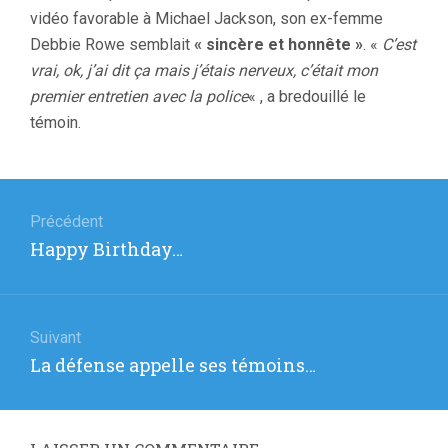
vidéo favorable à Michael Jackson, son ex-femme
Debbie Rowe semblait
« sincère et honnête »
. «
C’est
vrai, ok, j’ai dit ça mais j’étais nerveux, c’était mon
premier entretien avec la police
« , a bredouillé le
témoin.
Navigation
de
Précédent
Article
Happy Birthday…
l’article
précédent
:
Suivant
Article
La défense appelle ses témoins…
suivant
: