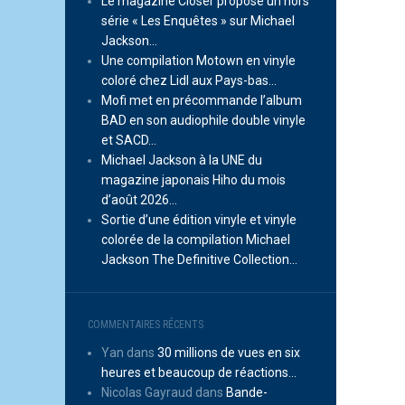
Le magazine Closer propose un hors
série « Les Enquêtes » sur Michael
Jackson…
Une compilation Motown en vinyle
coloré chez Lidl aux Pays-bas…
Mofi met en précommande l’album
BAD en son audiophile double vinyle
et SACD…
Michael Jackson à la UNE du
magazine japonais Hiho du mois
d’août 2026…
Sortie d’une édition vinyle et vinyle
colorée de la compilation Michael
Jackson The Definitive Collection…
COMMENTAIRES RÉCENTS
Yan
dans
30 millions de vues en six
heures et beaucoup de réactions…
Nicolas Gayraud
dans
Bande-