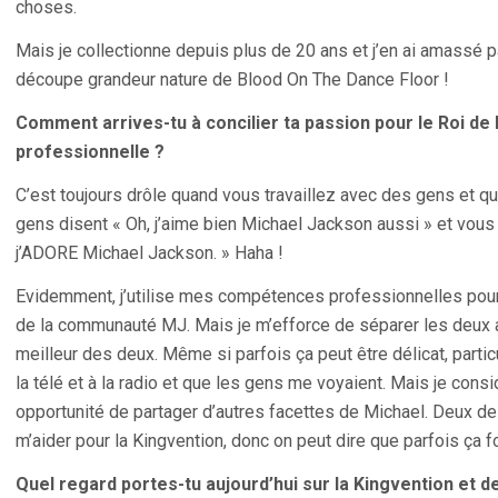
choses.
Mais je collectionne depuis plus de 20 ans et j’en ai amassé 
découpe grandeur nature de Blood On The Dance Floor !
Comment arrives-tu à concilier ta passion pour le Roi de l
professionnelle ?
C’est toujours drôle quand vous travaillez avec des gens et qu
gens disent « Oh, j’aime bien Michael Jackson aussi » et vou
j’ADORE Michael Jackson. » Haha !
Evidemment, j’utilise mes compétences professionnelles pour 
de la communauté MJ. Mais je m’efforce de séparer les deux af
meilleur des deux. Même si parfois ça peut être délicat, parti
la télé et à la radio et que les gens me voyaient. Mais je c
opportunité de partager d’autres facettes de Michael. Deux de
m’aider pour la Kingvention, donc on peut dire que parfois ça f
Quel regard portes-tu aujourd’hui sur la Kingvention et 