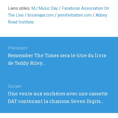
Liens utiles:
MJ Music Day
/
Facebook Association On
The Line
/
bricenajar.com
/
jenniferbatten.com
/
Abbey
Road Institute
.
Navigation
de
Précédent
Article
Remember The Times sera le titre du livre
l’article
précédent
de Teddy Riley…
:
Suivant
Article
Une vente aux enchères avec une cassette
suivant
DAT contenant la chanson Seven Digits…
: