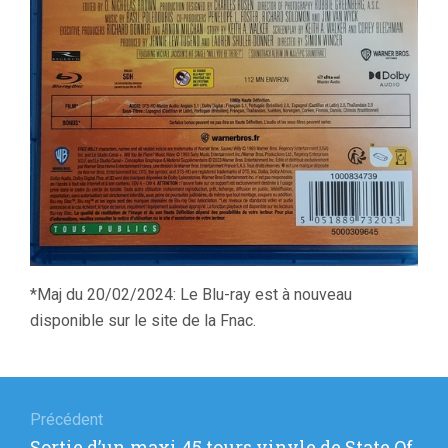
*Maj du 20/02/2024: Le Blu-ray est à nouveau
disponible sur le site de la Fnac.
Navigation
de
Précédent
Article
Sortie d’un maxi 45 tours vinyle de State Of