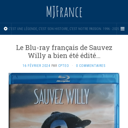
MJFrance
C'EST UNE LÉGENDE, C'EST SON HISTOIRE, C'EST NOTRE PASSION. 1996 - 2025.
Le Blu-ray français de Sauvez
Willy a bien été édité…
16 FÉVRIER 2024
PAR
CPTEO
·
0 COMMENTAIRES