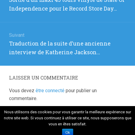
l’article
précédent
Independence pour le Record Store Day…
:
Suivant
Article
Traduction de la suite d’une ancienne
suivant
interview de Katherine Jackson…
:
LAISSER UN COMMENTAIRE
Vous devez
être connecté
pour publier un
commentaire.
Nous utilisons des cookies pour vous garantir la meilleure expérience sur
notre site web. Si vous continuez à utiliser ce site, nous supposerons que
vous en êtes satisfait.
Fièrement propulsé par WordPress
. Thème Flat 1.7.8 par
Themeisle
Ok