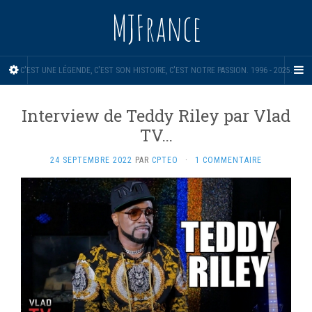
MJFrance
C'EST UNE LÉGENDE, C'EST SON HISTOIRE, C'EST NOTRE PASSION. 1996 - 2025.
Interview de Teddy Riley par Vlad
TV…
24 SEPTEMBRE 2022
PAR
CPTEO
·
1 COMMENTAIRE