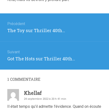
Navigation
de
Précédent
Article
The Toy sur Thriller 40th…
l’article
précédent
:
Suivant
Article
Got The Hots sur Thriller 40th…
suivant
:
1
COMMENTAIRE
Khellaf
24 septembre 2022 à 20 h 41 min
Il était temps qu’il admette l’évidence. Quand on écoute