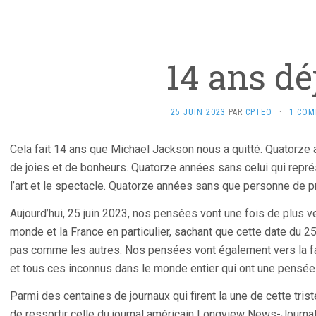
14 ans dé
25 JUIN 2023
PAR
CPTEO
·
1 COM
Cela fait 14 ans que Michael Jackson nous a quitté. Quatorze 
de joies et de bonheurs. Quatorze années sans celui qui représe
l’art et le spectacle. Quatorze années sans que personne de pr
Aujourd’hui, 25 juin 2023, nos pensées vont une fois de plus ve
monde et la France en particulier, sachant que cette date du 2
pas comme les autres. Nos pensées vont également vers la fa
et tous ces inconnus dans le monde entier qui ont une pensée 
Parmi des centaines de journaux qui firent la une de cette tris
de ressortir celle du journal américain Longview News-Journal