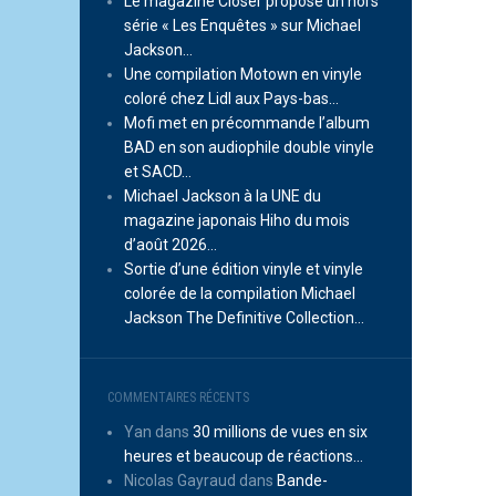
Le magazine Closer propose un hors
série « Les Enquêtes » sur Michael
Jackson…
Une compilation Motown en vinyle
coloré chez Lidl aux Pays-bas…
Mofi met en précommande l’album
BAD en son audiophile double vinyle
et SACD…
Michael Jackson à la UNE du
magazine japonais Hiho du mois
d’août 2026…
Sortie d’une édition vinyle et vinyle
colorée de la compilation Michael
Jackson The Definitive Collection…
COMMENTAIRES RÉCENTS
Yan
dans
30 millions de vues en six
heures et beaucoup de réactions…
Nicolas Gayraud
dans
Bande-