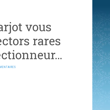
arjot vous
ectors rares
ectionneur…
MENTAIRES