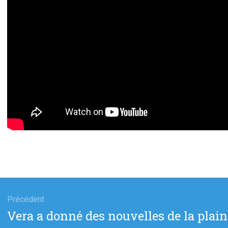
gation
Précédent
Article
Vera a donné des nouvelles de la plaint
cle
précédent