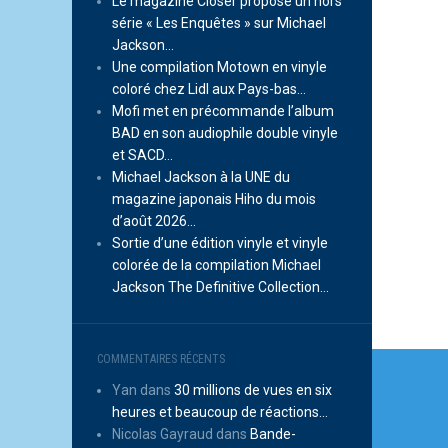
Le magazine Closer propose un hors
série « Les Enquêtes » sur Michael
Jackson…
Une compilation Motown en vinyle
coloré chez Lidl aux Pays-bas…
Mofi met en précommande l’album
BAD en son audiophile double vinyle
et SACD…
Michael Jackson à la UNE du
magazine japonais Hiho du mois
d’août 2026…
Sortie d’une édition vinyle et vinyle
colorée de la compilation Michael
Jackson The Definitive Collection…
Navi
COMMENTAIRES RÉCENTS
Yan
dans
30 millions de vues en six
de
heures et beaucoup de réactions…
l’arti
Nicolas Gayraud
dans
Bande-