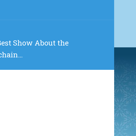
 Best Show About the
ochain…